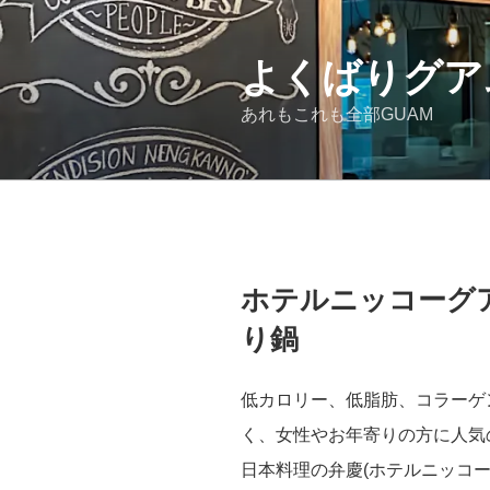
コ
ン
テ
よくばりグア
ン
あれもこれも全部GUAM
ツ
へ
ス
キ
ッ
プ
投
ホテルニッコーグ
稿
日:
り鍋
低カロリー、低脂肪、コラーゲ
く、女性やお年寄りの方に人気
日本料理の弁慶(ホテルニッコー