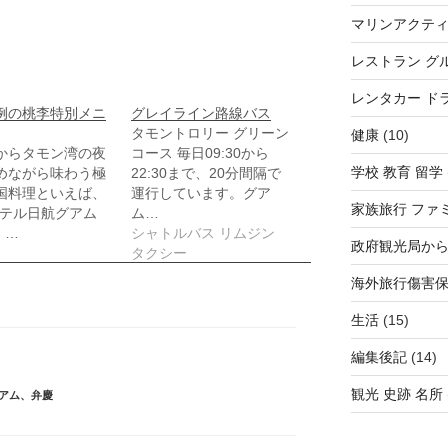
マリンアクテ
レストラン グ
レンタカー ド
例の桃李特別メニ
グレイライン路線バス
タモントロリー グリーン
健康
(10)
からタモン湾の夜
コース 毎日09:30から
学校 教育 留学
めながら味わう極
22:30まで、20分間隔で
国料理といえば、
運行しています。グア
家族旅行 ファ
ホテル日航グアム
ム…
 …
シャトルバス リムジン
政府観光局か
タクシー
海外旅行傷害
生活
(15)
編集後記
(14)
観光 史跡 名所
アム
、
弁慶