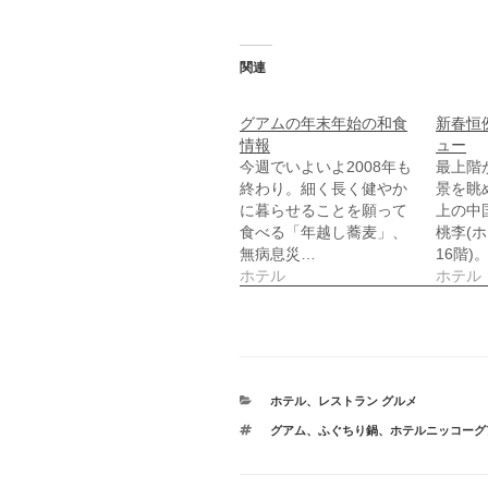
ク
ィ
リ
ン
ッ
ド
ク
ウ
し
で
関連
て
開
く
き
だ
ま
さ
す
グアムの年末年始の和食
新春恒
い
)
情報
ュー
(
新
今週でいよいよ2008年も
最上階
し
終わり。細く長く健やか
景を眺
い
ウ
に暮らせることを願って
上の中
ィ
食べる「年越し蕎麦」、
ン
桃李(
ド
無病息災…
16階)。
ウ
で
ホテル
ホテル
開
き
ま
す
)
カ
ホテル
、
レストラン グルメ
テ
タ
グアム
、
ふぐちり鍋
、
ホテルニッコーグ
ゴ
グ
リ
ー