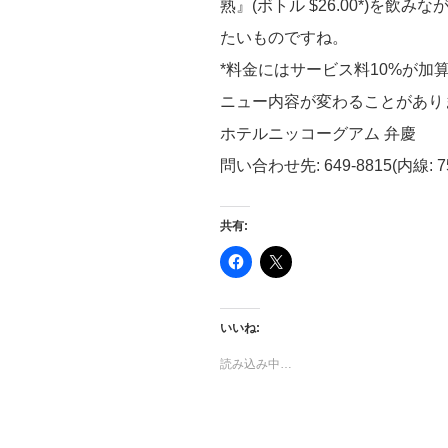
熟』(ボトル $26.00*)を
たいものですね。
*料金にはサービス料10%が
ニュー内容が変わることがあり
ホテルニッコーグアム 弁慶
問い合わせ先: 649-8815(内線: 7
共有:
F
ク
a
リ
c
ッ
e
ク
b
し
o
て
いいね:
o
X
k
で
で
共
読み込み中…
共
有
有
(
す
新
る
し
に
い
は
ウ