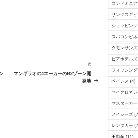
コンドミニア
サンクスギビ
ショッピング
スパコンビネ
タモンサンズ
ピアホテルズ
次
次
フィッシング
の
ン
マンギラオの4エーカーのR2ゾーン開
投
発地
ペイレス
(4)
稿
マイクロネシ
マスターカー
メイシーズ
(7
レンタカー
(7
不動産
(11)