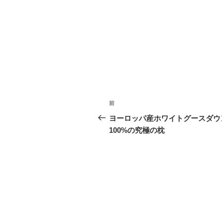
投
前
前
稿
の
ヨーロッパ産ホワイトグースダウ
投
100%の究極の枕
ナ
稿
ビ
ゲ
ー
シ