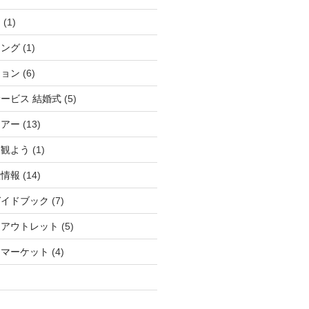
ィ
(1)
チング
(1)
ション
(6)
ービス 結婚式
(5)
ツアー
(13)
を観よう
(1)
産情報
(14)
ガイドブック
(7)
アアウトレット
(5)
スマーケット
(4)