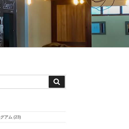
検
索
アグアム
(23)