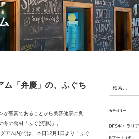
ム
アム「弁慶」の、ふぐち
検
索:
カテゴリー
ンが豊富であることから美容健康に良
の冬の食材「ふぐ(河豚)」。
DFSギャラリ
グアム内)では、本日12月1日より「ふぐ
Kマート
(9)