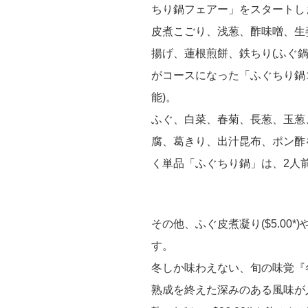
ちり鍋フェアー」をスタートし
皮煮こごり、浅葱、酢味噌、生
揚げ、蓮根煎餅、鉄ちり(ふぐ
がコースになった「ふぐちり鍋コー
能)。
ふぐ、白菜、春菊、長葱、玉葱
腐、葛きり、出汁昆布、ポン酢
く単品「ふぐちり鍋」は、2人前で
その他、ふぐ皮煮凝り($5.00*)
す。
冬しか味わえない、旬の味覚『
熟成を終えた深みのある風味が