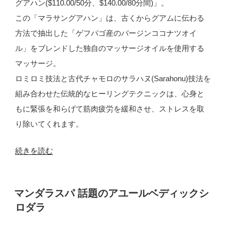
グアハン($110.00/50分、$140.00/80分間)」。
この「マラサングアハン」は、古くからグアムに伝わる
方法で抽出した「ゲフパゴ産のバージンココナツオイ
ル」をブレンドした独自のマッサージオイルを使用する
マッサージ。
ロミロミ技法と古代チャモロのサラハヌ(Sarahonu)技法を
組み合わせた伝統的なヒーリングテクニックは、心身と
もに緊張を和らげて筋肉疲労を緩和させ、ストレスを取
り除いてくれます。
“マ
続きを読む
ラ
サ
投
マンダラスパ 話題のアユールベディックシ
ン
稿
ロダラ
日:
グ
ア