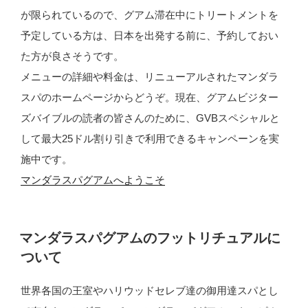
ク
が限られているので、グアム滞在中にトリートメントを
シ
予定している方は、日本を出発する前に、予約しておい
ロ
た方が良さそうです。
ダ
メニューの詳細や料金は、リニューアルされたマンダラ
ラ”
スパのホームページからどうぞ。現在、グアムビジター
の
ズバイブルの読者の皆さんのために、GVBスペシャルと
して最大25ドル割り引きで利用できるキャンペーンを実
施中です。
マンダラスパグアムへようこそ
投
マンダラスパグアムのフットリチュアルに
稿
ついて
日:
世界各国の王室やハリウッドセレブ達の御用達スパとし