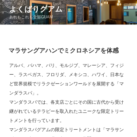
コ
よくばりグアム
ン
あれもこれも全部GUAM
テ
ン
ツ
へ
ス
投
マラサングアハンでミクロネシアを体感
稿
キ
日:
ッ
アルバ、バハマ、バリ、モルジブ、マレーシア、フィジ
プ
ー、ラスベガス、フロリダ、メキシコ、ハワイ、日本な
ど世界規模でリラクゼーションワールドを展開する「マ
ンダラスパ」。
マンダラスパでは、各支店ごとにその国に古代から受け
継がれているテラピーを取入れたユニークな限定トリー
トメントを行っています。
マンダラスパグアムの限定トリートメントは「マラサン