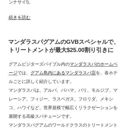
ンナサイ!)。
“マ
続きを読む
ン
ダ
投
マンダラスパグアムのGVBスペシャルで、
ラ
稿
トリートメントが最大$25.00割り引きに
日:
ス
パ
グアムビジターズバイブル内の
マンダラスパのホームペ
グ
ージ
では、
グアム島内にあるマンダラスパ店
を、各ホテ
ア
ルごとに詳しく紹介しています。
ム
マンダラスパは、アルバ、バハマ、バリ、モルジブ、マ
の
レーシア、フィジー、ラスベガス、フロリダ、メキシ
フ
コ、ハワイなど、世界規模で幅広くリラクゼーションを
ッ
展開する高級スパチェーンです。
ト
マンダラスパグアムのワールドクラスのトリートメント