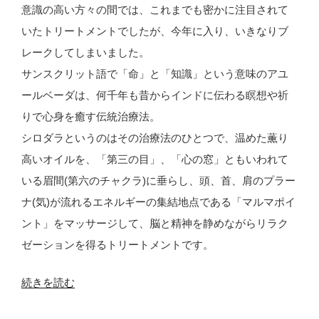
意識の高い方々の間では、これまでも密かに注目されて
いたトリートメントでしたが、今年に入り、いきなりブ
レークしてしまいました。
サンスクリット語で「命」と「知識」という意味のアユ
ールベーダは、何千年も昔からインドに伝わる瞑想や祈
りで心身を癒す伝統治療法。
シロダラというのはその治療法のひとつで、温めた薫り
高いオイルを、「第三の目」、「心の窓」ともいわれて
いる眉間(第六のチャクラ)に垂らし、頭、首、肩のプラー
ナ(気)が流れるエネルギーの集結地点である「マルマポイ
ント」をマッサージして、脳と精神を静めながらリラク
ゼーションを得るトリートメントです。
“マ
続きを読む
ン