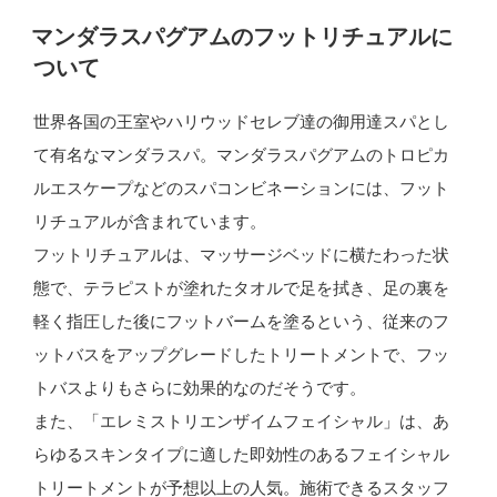
ダ
投
マンダラスパグアムのフットリチュアルに
ラ
稿
ついて
日:
ス
パ
世界各国の王室やハリウッドセレブ達の御用達スパとし
話
て有名なマンダラスパ。マンダラスパグアムのトロピカ
題
ルエスケープなどのスパコンビネーションには、フット
の
リチュアルが含まれています。
ア
フットリチュアルは、マッサージベッドに横たわった状
ユ
態で、テラピストが塗れたタオルで足を拭き、足の裏を
ー
軽く指圧した後にフットバームを塗るという、従来のフ
ル
ットバスをアップグレードしたトリートメントで、フッ
ベ
トバスよりもさらに効果的なのだそうです。
デ
また、「エレミストリエンザイムフェイシャル」は、あ
ィ
らゆるスキンタイプに適した即効性のあるフェイシャル
ッ
トリートメントが予想以上の人気。施術できるスタッフ