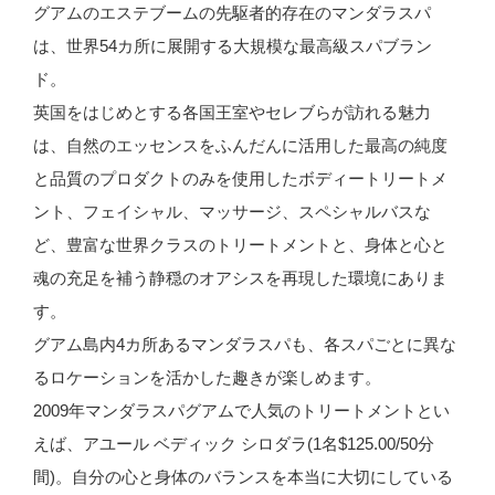
グアムのエステブームの先駆者的存在のマンダラスパ
ハ
は、世界54カ所に展開する大規模な最高級スパブラン
ン
ド。
で
英国をはじめとする各国王室やセレブらが訪れる魅力
ミ
は、自然のエッセンスをふんだんに活用した最高の純度
ク
と品質のプロダクトのみを使用したボディートリートメ
ロ
ント、フェイシャル、マッサージ、スペシャルバスな
ネ
ど、豊富な世界クラスのトリートメントと、身体と心と
シ
魂の充足を補う静穏のオアシスを再現した環境にありま
ア
す。
を
グアム島内4カ所あるマンダラスパも、各スパごとに異な
体
るロケーションを活かした趣きが楽しめます。
感”
2009年マンダラスパグアムで人気のトリートメントとい
の
えば、アユール ベディック シロダラ(1名$125.00/50分
間)。自分の心と身体のバランスを本当に大切にしている