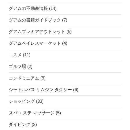
リ
グアムの不動産情報
(14)
ー
ト
グアムの書籍ガイドブック
(7)
メ
グアムプレミアアウトレット
(5)
ン
グアムペイレスマーケット
(4)
ト
が
コスメ
(11)
最
ゴルフ場
(2)
大
コンドミニアム
(9)
$25.00
割
シャトルバス リムジン タクシー
(6)
り
ショッピング
(33)
引
スパ エステ マッサージ
(5)
き
に”
ダイビング
(3)