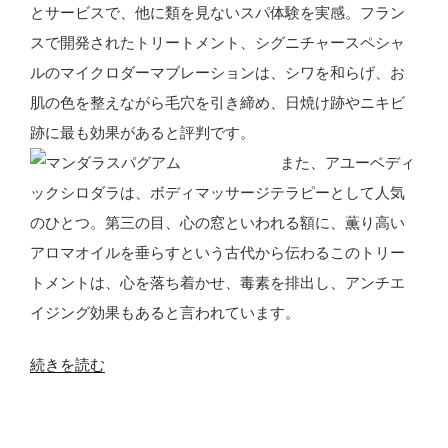
リ
とサービスで、他に類を見ないスパ体験を実感。フラン
チ
スで開発されたトリートメント、シグニチャースペシャ
ュ
ルのマイクロダーマブレーションは、シワを和らげ、お
ア
肌の色を整えながら毛穴を引き締め、日焼け跡やニキビ
ル
跡に最も効果があると評判です。
に
また、アユーベディ
つ
ックシロダラは、ボディマッサージテラピーとして人気
い
のひとつ。第三の目、心の窓といわれる額に、薫り高い
て”
アロマオイルを垂らすという古代から伝わるこのトリー
の
トメントは、心を落ち着かせ、毒素を排出し、アンチエ
イジング効果もあると言われています。
“マ
続きを読む
ン
ダ