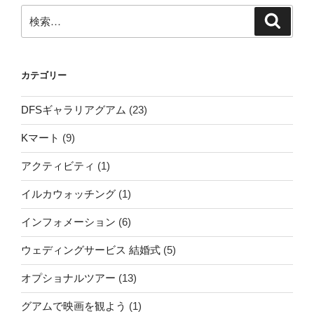
ラ
検
検
ス
索
索:
パ
グ
カテゴリー
ア
ム
DFSギャラリアグアム
(23)
の
Kマート
(9)
GVB
アクティビティ
(1)
ス
ペ
イルカウォッチング
(1)
シ
インフォメーション
(6)
ャ
ウェディングサービス 結婚式
(5)
ル
で、
オプショナルツアー
(13)
ト
グアムで映画を観よう
(1)