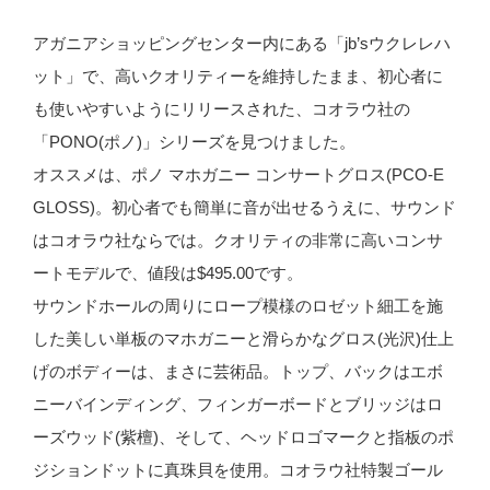
アガニアショッピングセンター内にある「jb’sウクレレハ
ット」で、高いクオリティーを維持したまま、初心者に
も使いやすいようにリリースされた、コオラウ社の
「PONO(ポノ)」シリーズを見つけました。
オススメは、ポノ マホガニー コンサートグロス(PCO-E
GLOSS)。初心者でも簡単に音が出せるうえに、サウンド
はコオラウ社ならでは。クオリティの非常に高いコンサ
ートモデルで、値段は$495.00です。
サウンドホールの周りにロープ模様のロゼット細工を施
した美しい単板のマホガニーと滑らかなグロス(光沢)仕上
げのボディーは、まさに芸術品。トップ、バックはエボ
ニーバインディング、フィンガーボードとブリッジはロ
ーズウッド(紫檀)、そして、ヘッドロゴマークと指板のポ
ジションドットに真珠貝を使用。コオラウ社特製ゴール