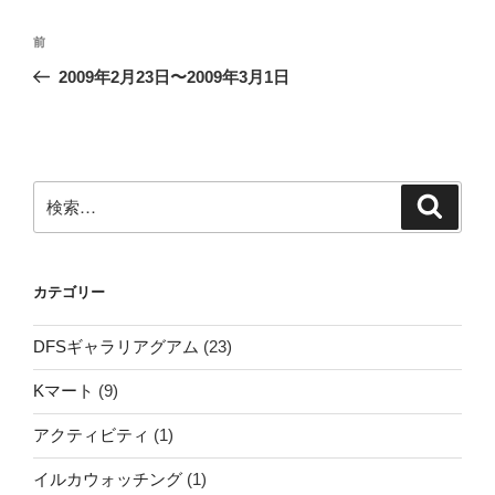
投
前
前
稿
の
2009年2月23日〜2009年3月1日
ナ
投
ビ
稿
ゲ
ー
検
検
シ
索
索:
ョ
ン
カテゴリー
DFSギャラリアグアム
(23)
Kマート
(9)
アクティビティ
(1)
イルカウォッチング
(1)