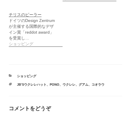
き
ま
す
)
チリスのピーラー
ドイツのDesign Zentrum
が主催する国際的なデザ
イン賞「reddot award」
を受賞し…
ショッピング
カ
ショッピング
テ
タ
JB'Sウクレレハット
、
PONO
、
ウクレレ
、
グアム
、
コオラウ
ゴ
グ
リ
ー
コメントをどうぞ