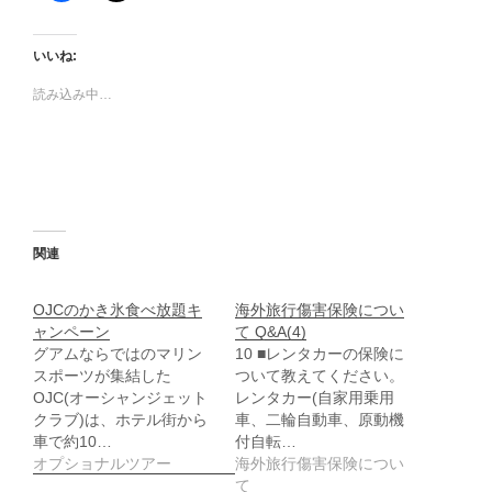
c
ッ
e
ク
b
し
o
て
いいね:
o
X
k
で
で
共
読み込み中…
共
有
有
(
す
新
る
し
に
い
は
ウ
ク
ィ
リ
ン
ッ
ド
ク
ウ
し
で
関連
て
開
く
き
だ
ま
さ
す
OJCのかき氷食べ放題キ
海外旅行傷害保険につい
い
)
ャンペーン
て Q&A(4)
(
新
グアムならではのマリン
10 ■レンタカーの保険に
し
スポーツが集結した
ついて教えてください。
い
ウ
OJC(オーシャンジェット
レンタカー(自家用乗用
ィ
クラブ)は、ホテル街から
車、二輪自動車、原動機
ン
ド
車で約10…
付自転…
ウ
オプショナルツアー
海外旅行傷害保険につい
で
開
て