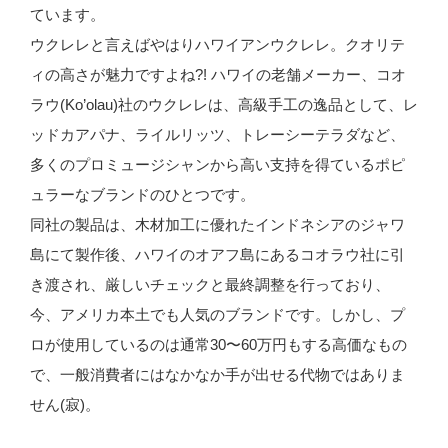
ています。
ウクレレと言えばやはりハワイアンウクレレ。クオリテ
ィの高さが魅力ですよね?! ハワイの老舗メーカー、コオ
ラウ(Ko’olau)社のウクレレは、高級手工の逸品として、レ
ッドカアパナ、ライルリッツ、トレーシーテラダなど、
多くのプロミュージシャンから高い支持を得ているポピ
ュラーなブランドのひとつです。
同社の製品は、木材加工に優れたインドネシアのジャワ
島にて製作後、ハワイのオアフ島にあるコオラウ社に引
き渡され、厳しいチェックと最終調整を行っており、
今、アメリカ本土でも人気のブランドです。しかし、プ
ロが使用しているのは通常30〜60万円もする高価なもの
で、一般消費者にはなかなか手が出せる代物ではありま
せん(寂)。