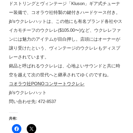
ドストリングとヴィンテージ「Kluson」ギア式チューナ
ー装備で、コオラウ社特製の鍵付きハードケース付き。
jb’sウクレレハットは、この他にも有名ブランド各社やス
イカモチーフのウクレレ($105.00〜)など、ウクレレファ
ンには魅力のアイテムが目白押し。店頭にはオーナーが
譲り受けたという、ヴィンテージのウクレレもディスプ
レーされています。
銘品と呼ばれるウクレレは、心地よいサウンドと共に時
空を越えて次の世代へと継承されてゆくのですね。
コオラウ社PONOコンサートウクレレ
jb’sウクレレハット
問い合わせ先: 472-8537
共有:
F
ク
a
リ