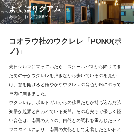
コ
よくばりグアム
ン
あれもこれも全部GUAM
テ
ン
ツ
投
へ
コオラウ社のウクレレ「PONO(ポ
稿
ス
日:
ノ)」
キ
ッ
先日クルマに乗っていたら、スクールバスから降りてき
プ
た男の子がウクレレを弾きながら歩いているのを見か
け、窓を開けると軽やかなウクレレの音色が風にのって
車内に届きました。
ウクレレは、ポルトガルからの移民たちが持ち込んだ弦
楽器が起源と言われている楽器。その心安らぐ優しく軽
い音色は、南国の人々の、自然との調和を重んじたライ
フスタイルにより、南国の文化として定着したといわれ