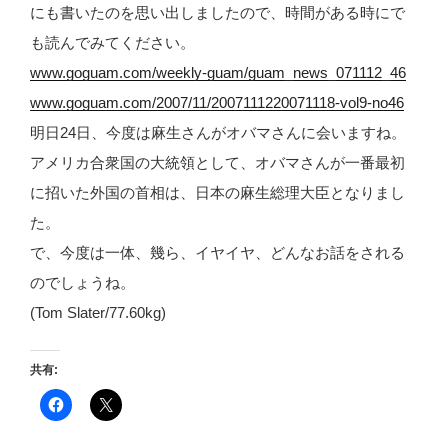
にも書いたのを思い出しましたので、時間がある時にで
も読んでみてください。
www.goguam.com/weekly-guam/guam_news_071112_46
www.goguam.com/2007/11/2007111220071118-vol9-no46
明日24日、今度は麻生さんがオバマさんに会いますね。
アメリカ合衆国の大統領として、オバマさんが一番最初
に招いた外国の首相は、日本の麻生総理大臣となりまし
た。
で、今度は一体、幾ら、イヤイヤ、どんなお話をされる
のでしょうね。
(Tom Slater/77.60kg)
共有:
F
ク
a
リ
c
ッ
e
ク