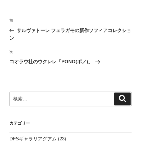
投
前
前
稿
の
サルヴァトーレ フェラガモの新作ソフィアコレクショ
ナ
投
ン
ビ
稿
ゲ
次
次
の
ー
コオラウ社のウクレレ「PONO(ポノ)」
投
シ
稿
ョ
ン
検
検
索
索:
カテゴリー
DFSギャラリアグアム
(23)