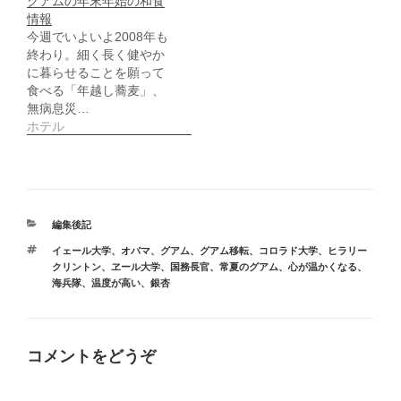
す
グアムの年末年始の和食
)
情報
今週でいよいよ2008年も
終わり。細く長く健やか
に暮らせることを願って
食べる「年越し蕎麦」、
無病息災…
ホテル
カ
編集後記
テ
タ
イェール大学
、
オバマ
、
グアム
、
グアム移転
、
コロラド大学
、
ヒラリー
ゴ
グ
クリントン
、
ヱール大学
、
国務長官
、
常夏のグアム
、
心が温かくなる
、
リ
海兵隊
、
温度が高い
、
銀杏
ー
コメントをどうぞ