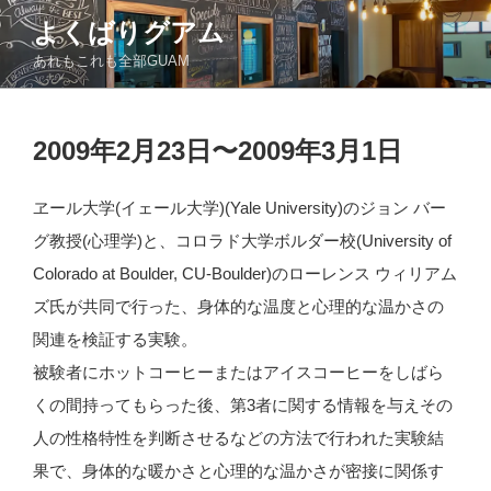
コ
よくばりグアム
ン
あれもこれも全部GUAM
テ
ン
ツ
投
へ
2009年2月23日〜2009年3月1日
稿
ス
日:
キ
ヱール大学(イェール大学)(Yale University)のジョン バー
ッ
グ教授(心理学)と、コロラド大学ボルダー校(University of
プ
Colorado at Boulder, CU-Boulder)のローレンス ウィリアム
ズ氏が共同で行った、身体的な温度と心理的な温かさの
関連を検証する実験。
被験者にホットコーヒーまたはアイスコーヒーをしばら
くの間持ってもらった後、第3者に関する情報を与えその
人の性格特性を判断させるなどの方法で行われた実験結
果で、身体的な暖かさと心理的な温かさが密接に関係す