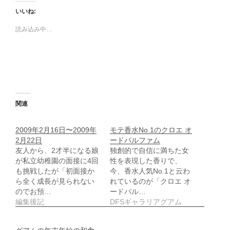
b
し
o
て
いいね:
o
X
k
で
で
共
読み込み中…
共
有
有
(
す
新
る
し
に
い
は
ウ
ク
ィ
リ
ン
ッ
ド
ク
ウ
し
で
関連
て
開
く
き
だ
ま
さ
す
2009年2月16日〜2009年
モテ香水No.1のクロエ オ
い
)
2月22日
ードパルファム
(
新
友人から、2才半になる娘
独創的で自信に満ちた女
し
が私立幼稚園の面接に4回
性を表現した香りで、
い
ウ
も挑戦したが「初面接か
今、香水人気No.1と云わ
ィ
ら全く成長が見られない
れているのが「クロエ オ
ン
ド
のでお預…
ードパル…
ウ
編集後記
DFSギャラリアグアム
で
開
き
ま