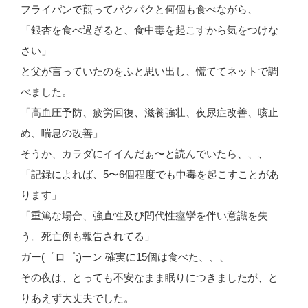
フライパンで煎ってパクパクと何個も食べながら、
「銀杏を食べ過ぎると、食中毒を起こすから気をつけな
さい」
と父が言っていたのをふと思い出し、慌ててネットで調
べました。
「高血圧予防、疲労回復、滋養強壮、夜尿症改善、咳止
め、喘息の改善」
そうか、カラダにイイんだぁ〜と読んでいたら、、、
「記録によれば、5〜6個程度でも中毒を起こすことがあ
ります」
「重篤な場合、強直性及び間代性痙攣を伴い意識を失
う。死亡例も報告されてる」
ガー(゜ロ゜;)ーン 確実に15個は食べた、、、
その夜は、とっても不安なまま眠りにつきましたが、と
りあえず大丈夫でした。