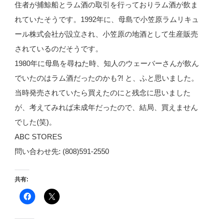
住者が捕鯨船とラム酒の取引を行っておりラム酒が飲ま
れていたそうです。1992年に、母島で小笠原ラムリキュ
ール株式会社が設立され、小笠原の地酒として生産販売
されているのだそうです。
1980年に母島を尋ねた時、知人のウェーバーさんが飲ん
でいたのはラム酒だったのかも?! と、ふと思いました。
当時発売されていたら買えたのにと残念に思いました
が、考えてみれば未成年だったので、結局、買えません
でした(笑)。
ABC STORES
問い合わせ先: (808)591-2550
共有:
F
ク
a
リ
c
ッ
e
ク