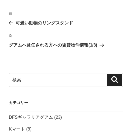
投
前
前
稿
の
可愛い動物のリングスタンド
ナ
投
ビ
稿
次
次
ゲ
の
グアムへ赴任される方への賃貸物件情報(1/3)
投
ー
稿
シ
ョ
ン
検
検
索
索:
カテゴリー
DFSギャラリアグアム
(23)
Kマート
(9)