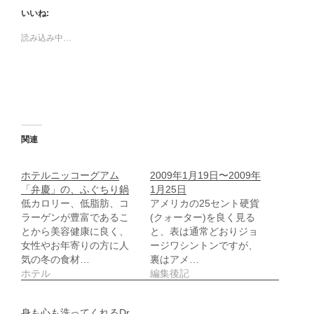
b
し
o
て
いいね:
o
X
k
で
で
共
読み込み中…
共
有
有
(
す
新
る
し
に
い
は
ウ
ク
ィ
リ
ン
ッ
ド
ク
ウ
し
で
関連
て
開
く
き
だ
ま
さ
す
ホテルニッコーグアム
2009年1月19日〜2009年
い
)
「弁慶」の、ふぐちり鍋
1月25日
(
新
低カロリー、低脂肪、コ
アメリカの25セント硬貨
し
ラーゲンが豊富であるこ
(クォーター)を良く見る
い
ウ
とから美容健康に良く、
と、表は通常どおりジョ
ィ
女性やお年寄りの方に人
ージワシントンですが、
ン
ド
気の冬の食材…
裏はアメ…
ウ
ホテル
編集後記
で
開
き
ま
す
身も心も洗ってくれるDr.