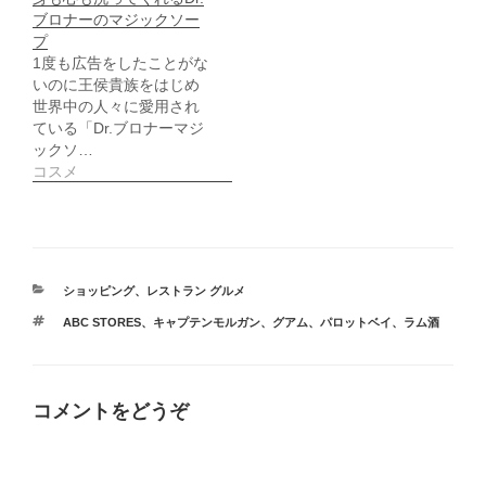
)
ブロナーのマジックソー
プ
1度も広告をしたことがな
いのに王侯貴族をはじめ
世界中の人々に愛用され
ている「Dr.ブロナーマジ
ックソ…
コスメ
カ
ショッピング
、
レストラン グルメ
テ
タ
ABC STORES
、
キャプテンモルガン
、
グアム
、
パロットベイ
、
ラム酒
ゴ
グ
リ
ー
コメントをどうぞ