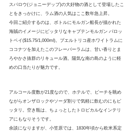
スパロウ(ジョニーデップ)の大好物の酒として登場したこ
とをきっかけに、ラム酒の人気はここ数年急上昇。
今回ご紹介するのは、ボトルにモルガン船長が描かれた
海賊のイメージにピッタリなキャプテンモルガン パロッ
トベイ($15.75/1,000ml)。プエルトリコ産ホワイトラムに
ココナツを加えたこのフレーバーラムは、甘い香りとま
ろやかさ抜群のリキュール酒。陽気な南の島のように軽
めの口当たりが魅力です。
アルコール度数が21度なので、ホテルで、ビーチを眺め
ながらオンザロックやソーダ割りで気軽に飲むのにもピ
ッタリ。空き瓶は、ちょっとしたトロピカルなインテリ
アにもなりそうです。
余談になりますが、小笠原では、1830年頃から欧米系定