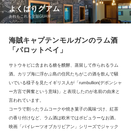
コ
よくばりグアム
ン
あれもこれも全部GUAM
テ
ン
ツ
投
へ
海賊キャプテンモルガンのラム酒
稿
ス
日:
「パロットベイ」
キ
ッ
サトウキビに含まれる糖を醗酵、蒸留して作られるラム
プ
酒。カリブ海に浮かぶ島の住民たちがこの酒を飲んで騒
いでいる様子を見たイギリス人が「rumbullion(デボンシャ
ー方言で興奮という意味)」と表現したのが名前の由来と
言われています。
コーラで割ったラムコークや焼き菓子の風味づけ、紅茶
の香り付けなど、ラム酒は欧米ではポピュラーなお酒。
映画「パイレーツオブカリビアン」シリーズでジャック