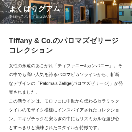
コ
よくばりグアム
ン
あれもこれも全部GUAM
テ
ン
ツ
投
へ
Tiffany & Co.のパロマズゼリージ
稿
ス
日:
コレクション
キ
ッ
女性の永遠のあこがれ「ティファニー&カンパニー」。そ
プ
の中でも高い人気を誇るパロマピカソラインから、斬新
なデザインの「Paloma’s Zellige(パロマズゼリージ)」が発
売されました。
この新ラインは、モロッコに中世から伝わるセラミック
タイルのモザイク模様にインスパイアされたコレクショ
ン。エキゾチックな安らぎの中にもリズミカルな遊び心
とすっきりと洗練されたスタイルが特徴です。