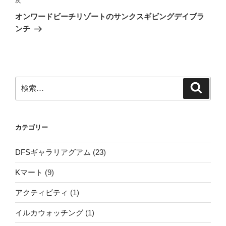
次
次
ゲ
の
オンワードビーチリゾートのサンクスギビングデイブラ
投
ー
ンチ
稿
シ
ョ
ン
検
検
索
索:
カテゴリー
DFSギャラリアグアム
(23)
Kマート
(9)
アクティビティ
(1)
イルカウォッチング
(1)