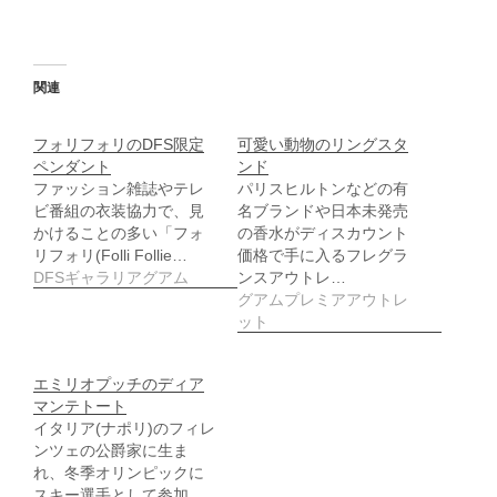
に
い
は
ウ
ク
ィ
リ
ン
ッ
ド
ク
ウ
し
で
関連
て
開
く
き
だ
ま
さ
す
フォリフォリのDFS限定
可愛い動物のリングスタ
い
)
ペンダント
ンド
(
新
ファッション雑誌やテレ
パリスヒルトンなどの有
し
ビ番組の衣装協力で、見
名ブランドや日本未発売
い
ウ
かけることの多い「フォ
の香水がディスカウント
ィ
リフォリ(Folli Follie…
価格で手に入るフレグラ
ン
ド
DFSギャラリアグアム
ンスアウトレ…
ウ
グアムプレミアアウトレ
で
開
ット
き
ま
す
)
エミリオプッチのディア
マンテトート
イタリア(ナポリ)のフィレ
ンツェの公爵家に生ま
れ、冬季オリンピックに
スキー選手として参加、