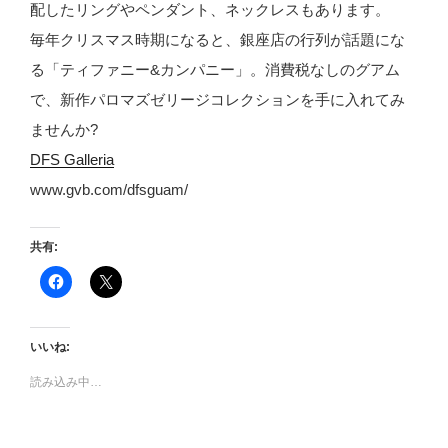
配したリングやペンダント、ネックレスもあります。
毎年クリスマス時期になると、銀座店の行列が話題にな
る「ティファニー&カンパニー」。消費税なしのグアム
で、新作パロマズゼリージコレクションを手に入れてみ
ませんか?
DFS Galleria
www.gvb.com/dfsguam/
共有:
F
ク
a
リ
c
ッ
e
ク
b
し
o
て
いいね:
o
X
k
で
で
共
読み込み中…
共
有
有
(
す
新
る
し