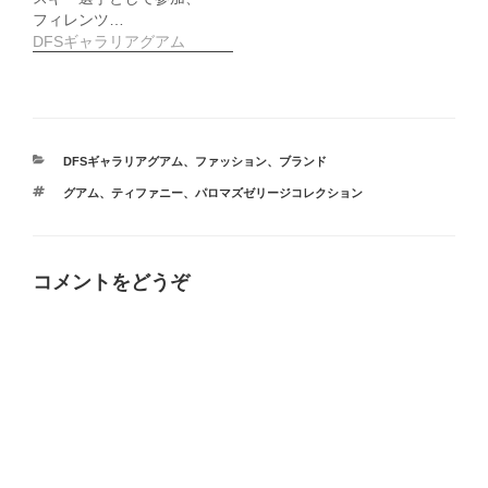
フィレンツ…
DFSギャラリアグアム
カ
DFSギャラリアグアム
、
ファッション
、
ブランド
テ
タ
グアム
、
ティファニー
、
パロマズゼリージコレクション
ゴ
グ
リ
ー
コメントをどうぞ