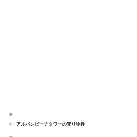
投
前
前
稿
の
アルパンビーチタワーの売り物件
ナ
投
ビ
稿