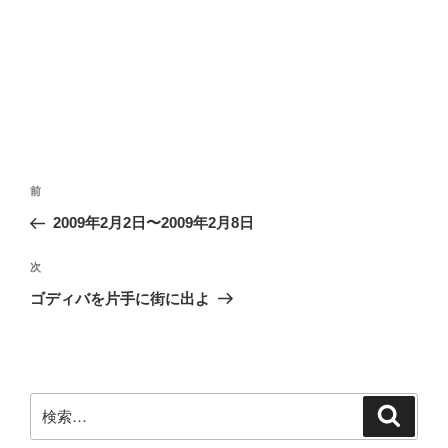
投
前
前
稿
の
2009年2月2日〜2009年2月8日
ナ
投
ビ
稿
次
次
ゲ
の
ゴディバを片手に街に出よ
投
ー
稿
シ
ョ
ン
検
検
索
索: