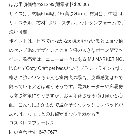
はお手頃価格の$12.99(通常価格$20.00)。
サイズは、約幅61x奥行46x高さ26cm。材質は、生地: ポ
リエステル、芯材: ポリエステル、ウレタンフォームで手
洗い可能。
ポイントは、日本ではなかなか見かけない黒とヒョウ柄
のセレブ系のデザインとヒョウ柄の大きなボーン型ワッ
ペン。発売元は、ニューヨークにあるIMJ MARKETING,
INC社でCozy Craft pet bedsというブランドラインです。
寒さに強いワンちゃんも室内犬の場合、皮膚感覚は外で
飼っている犬とは違うそうです。電気ヒーターや床暖房
も寒さ対策になりますが、お留守番させる時は何かと心
配。こんなにふかふかで温かそうなクッションベッドが
あれば、ちょっとのお留守番なら平気かも?!
ロスドレスフォーレス
問い合わせ先: 647-7677