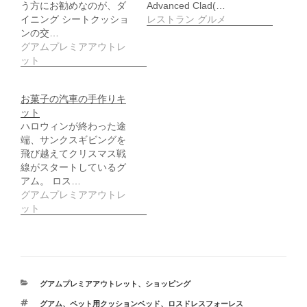
ウ
う方にお勧めなのが、ダ
Advanced Clad(…
ィ
イニング シートクッショ
レストラン グルメ
ン
ド
ンの交…
ウ
グアムプレミアアウトレ
で
開
ット
き
ま
す
)
お菓子の汽車の手作りキ
ット
ハロウィンが終わった途
端、サンクスギビングを
飛び越えてクリスマス戦
線がスタートしているグ
アム。 ロス…
グアムプレミアアウトレ
ット
カ
グアムプレミアアウトレット
、
ショッピング
テ
タ
グアム
、
ペット用クッションベッド
、
ロスドレスフォーレス