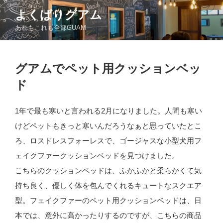
コ
よくばりグアム
ン
あれもこれも全部GUAM
テ
ン
ツ
投
へ
グアムでペット用クッションベッ
稿
ス
日:
ド
キ
ッ
1年で最も寒いと言われる2月になりました。人間も寒い
プ
けどペットもきっと寒いんだろうなぁと思っていたとこ
ろ、ロスドレスフォーレスで、ゴージャスな小型犬用フ
ェイクファークッションベッドを見つけました。
こちらのクッションベッドは、ふかふかと柔らかくて気
持ち良く、優しく体を包んでくれるキュートなスクエア
型。フェイクファーのペット用クッションベッドは、日
本では、意外に高かったりするのですが、こちらの商品