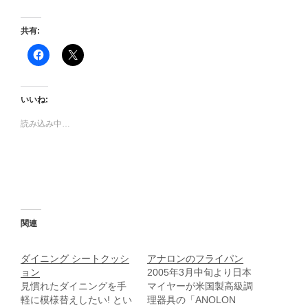
共有:
F
ク
a
リ
c
ッ
e
ク
b
し
o
て
いいね:
o
X
k
で
で
共
読み込み中…
共
有
有
(
す
新
る
し
に
い
は
ウ
ク
ィ
リ
ン
ッ
ド
ク
ウ
し
で
関連
て
開
く
き
だ
ま
さ
す
ダイニング シートクッシ
アナロンのフライパン
い
)
ョン
2005年3月中旬より日本
(
新
見慣れたダイニングを手
マイヤーが米国製高級調
し
軽に模様替えしたい! とい
理器具の「ANOLON
い