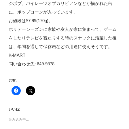
ジボブ、パイレーツオブカリビアンなどが描かれた缶
に、ポップコーンが入っています。
お値段は$7.99(170g)。
ホリデーシーズンに家族や友人が家に集まって、ゲーム
をしたりテレビを観たりする時のスナックに活躍した後
は、年間を通して保存缶などの用途に使えそうです。
K-MART
問い合わせ先: 649-9878
共有:
F
ク
a
リ
c
ッ
e
ク
b
し
o
て
いいね:
o
X
k
で
で
共
読み込み中…
共
有
有
(