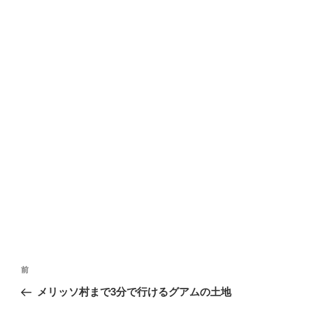
投
前
前
稿
の
メリッソ村まで3分で行けるグアムの土地
ナ
投