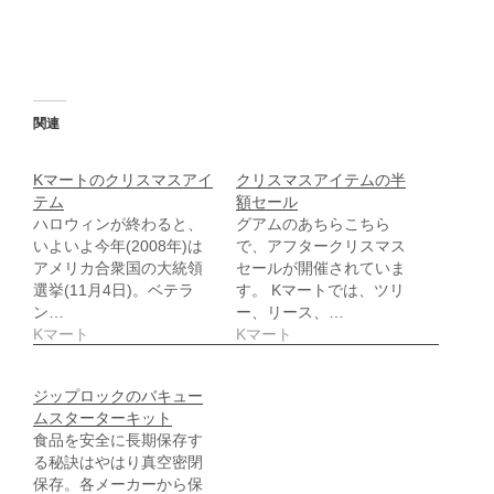
す
新
る
し
に
い
は
ウ
ク
ィ
リ
ン
ッ
ド
ク
ウ
し
で
関連
て
開
く
き
だ
ま
さ
す
Kマートのクリスマスアイ
クリスマスアイテムの半
い
)
テム
額セール
(
新
ハロウィンが終わると、
グアムのあちらこちら
し
いよいよ今年(2008年)は
で、アフタークリスマス
い
ウ
アメリカ合衆国の大統領
セールが開催されていま
ィ
選挙(11月4日)。ベテラ
す。 Kマートでは、ツリ
ン
ド
ン…
ー、リース、…
ウ
Kマート
Kマート
で
開
き
ま
す
ジップロックのバキュー
)
ムスターターキット
食品を安全に長期保存す
る秘訣はやはり真空密閉
保存。各メーカーから保