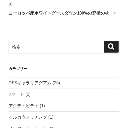
ビ
稿
次
次
ゲ
の
ヨーロッパ産ホワイトグースダウン100%の究極の枕
投
ー
稿
シ
ョ
ン
検
検
索
索:
カテゴリー
DFSギャラリアグアム
(23)
Kマート
(9)
アクティビティ
(1)
イルカウォッチング
(1)