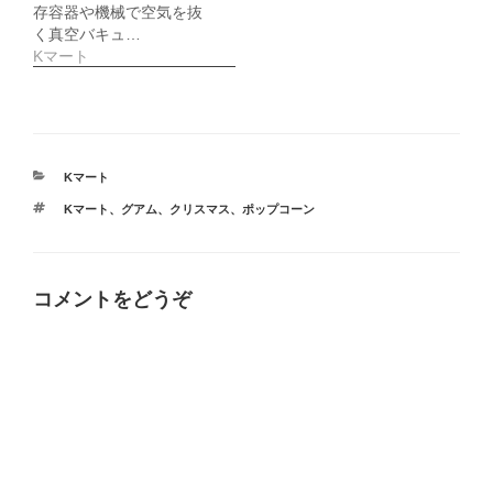
存容器や機械で空気を抜
く真空バキュ…
Kマート
カ
Kマート
テ
タ
Kマート
、
グアム
、
クリスマス
、
ポップコーン
ゴ
グ
リ
ー
コメントをどうぞ