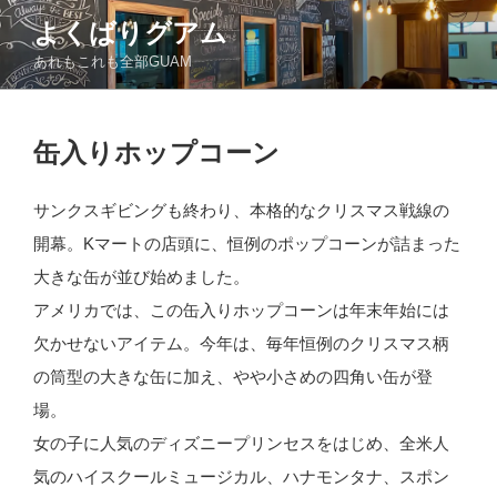
コ
よくばりグアム
ン
あれもこれも全部GUAM
テ
ン
ツ
投
へ
缶入りホップコーン
稿
ス
日:
キ
サンクスギビングも終わり、本格的なクリスマス戦線の
ッ
開幕。Kマートの店頭に、恒例のポップコーンが詰まった
プ
大きな缶が並び始めました。
アメリカでは、この缶入りホップコーンは年末年始には
欠かせないアイテム。今年は、毎年恒例のクリスマス柄
の筒型の大きな缶に加え、やや小さめの四角い缶が登
場。
女の子に人気のディズニープリンセスをはじめ、全米人
気のハイスクールミュージカル、ハナモンタナ、スポン