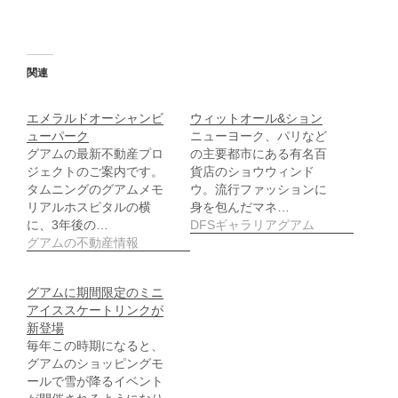
に
い
は
ウ
ク
ィ
リ
ン
ッ
ド
ク
ウ
し
で
関連
て
開
く
き
だ
ま
さ
す
エメラルドオーシャンビ
ウィットオール&ション
い
)
ューパーク
ニューヨーク、パリなど
(
新
グアムの最新不動産プロ
の主要都市にある有名百
し
ジェクトのご案内です。
貨店のショウウィンド
い
ウ
タムニングのグアムメモ
ウ。流行ファッションに
ィ
リアルホスピタルの横
身を包んだマネ…
ン
ド
に、3年後の…
DFSギャラリアグアム
ウ
グアムの不動産情報
で
開
き
ま
す
グアムに期間限定のミニ
)
アイススケートリンクが
新登場
毎年この時期になると、
グアムのショッピングモ
ールで雪が降るイベント