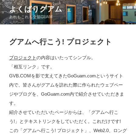
コ
よくばりグアム
ン
あれもこれも全部GUAM
テ
ン
ツ
投
へ
グアムへ行こう! プロジェクト
稿
ス
日:
キ
プロジェクト
の内容はいたってシンプル。
ッ
「相互リンク」です。
プ
GVB.COMを影で支えてきたGoGuam.comというサイト
内で、皆さんがグアムを訪れた際に作られたウェブペー
ジやブログを、GoGuam.com内で紹介させていただきま
す。
紹介させていただいたページからは、「グアムへ行こ
う!」とテキストリンクをしていただく。これだけです!
この「グアムへ行こう! プロジェクト」、Web2.0、ロング