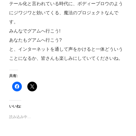
テール化と言われている時代に、ボディーブロウのよう
にジワジワと効いてくる、魔法のプロジェクトなんで
す。
みんなでグアムへ行こう!
あなたもグアムへ行こう?
と、インターネットを通して声をかけると一体どういう
ことになるか、皆さんも楽しみにしていてくださいね。
共有:
F
ク
a
リ
c
ッ
e
ク
b
し
o
て
いいね:
o
X
k
で
で
共
読み込み中…
共
有
有
(
す
新
る
し