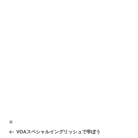
投
前
前
稿
の
VOAスペシャルイングリッシュで学ぼう
ナ
投