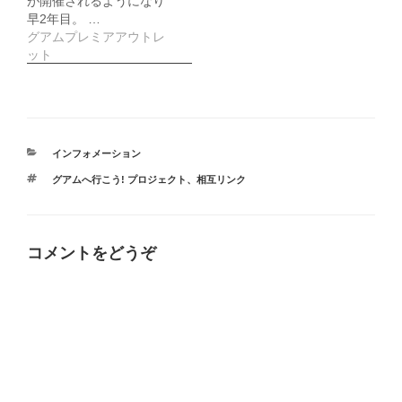
が開催されるようになり
早2年目。 …
グアムプレミアアウトレ
ット
カ
インフォメーション
テ
タ
グアムへ行こう! プロジェクト
、
相互リンク
ゴ
グ
リ
ー
コメントをどうぞ