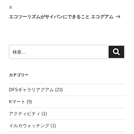
ビ
稿
次
次
ゲ
の
エコツーリズムがサイパンにできること エコグアム
投
ー
稿
シ
ョ
ン
検
検
索
索:
カテゴリー
DFSギャラリアグアム
(23)
Kマート
(9)
アクティビティ
(1)
イルカウォッチング
(1)