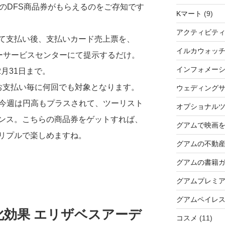
00ドルのDFS商品券がもらえるのをご存知です
Kマート
(9)
アクティビテ
て支払い後、支払いカード売上票を、
イルカウォッ
マーサービスセンターにて提示するだけ。
インフォメー
2月31日まで。
お支払い毎に何回でも対象となります。
ウェディングサ
、今週は円高もプラスされて、ツーリスト
オプショナル
ンス。こちらの商品券をゲットすれば、
グアムで映画
リプルで楽しめますね。
グアムの不動
グアムの書籍
グアムプレミ
グアムペイレ
化効果 エリザベスアーデ
コスメ
(11)