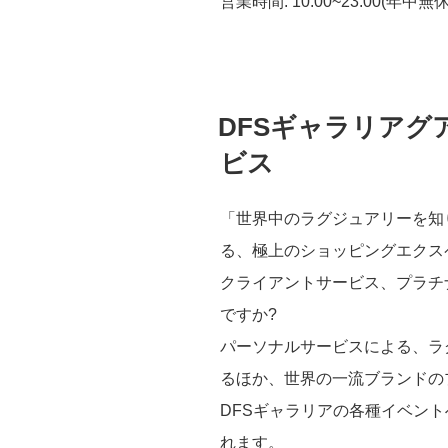
営業時間: 10:00~23:00(年中無休
の
投
DFSギャラリアグ
稿
日:
ビス
「世界中のラグジュアリーを知
る、極上のショッピングエクス
クライアントサービス、プラチ
ですか?
パーソナルサービスによる、ラ
るほか、世界の一流ブランドの
DFSギャラリアの各種イベン
れます。