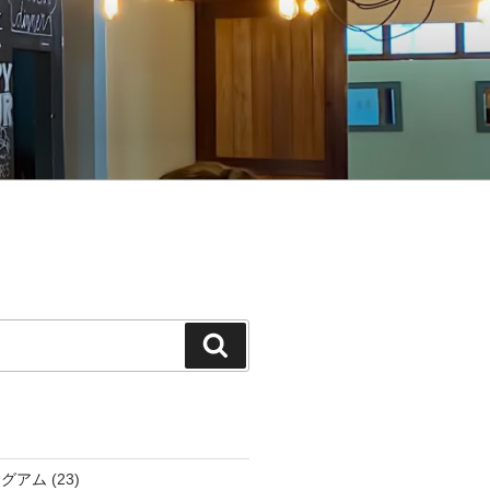
検
索
アグアム
(23)