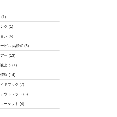
ィ
(1)
チング
(1)
ション
(6)
ービス 結婚式
(5)
ツアー
(13)
を観よう
(1)
産情報
(14)
ガイドブック
(7)
アアウトレット
(5)
スマーケット
(4)