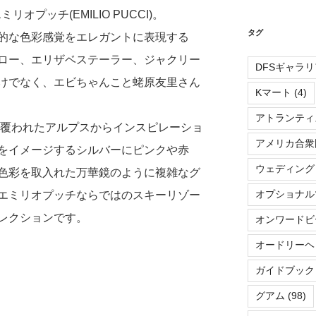
)＝エミリオプッチ(EMILIO PUCCI)。
タグ
的な色彩感覚をエレガントに表現する
ロー、エリザベステーラー、ジャクリー
DFSギャラリ
けでなく、エビちゃんこと蛯原友里さん
Kマート
(4)
アトランティ
に覆われたアルプスからインスピレーショ
アメリカ合衆
をイメージするシルバーにピンクや赤
ウェディング
色彩を取入れた万華鏡のように複雑なグ
オプショナル
エミリオプッチならではのスキーリゾー
レクションです。
オンワードビ
オードリーヘ
ガイドブック
グアム
(98)