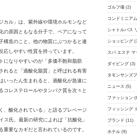
ゴルフ場
(2)
コンドミニア
ジカル」は、紫外線や環境ホルモンなど
シャトルバス 
化の原因ともなる分子で、ペアになって
ショッピング
(
子構造のこと。他の物質にぶつかると連
反応しやすい性質を持っています。
スパ エステ 
トになりやすいのが「多価不飽和脂肪
ダイビング
(3)
されると「過酸化脂質」と呼ばれる有害
タモンサンズ
はいったん生まれると、過酸化が急速に
ニュース
(5)
るコレステロールやタンパク質を次々と
ファッション
(
フィッシング 
く、酸化されている」と語るプレベージ
フAルイス氏。最新の研究によれば「抗酸化」
ブランド
(11)
る重要なカギだと言われているのです。
ホテル
(9)