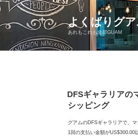
コ
ン
テ
よくばりグア
ン
あれもこれも全部GUAM
ツ
へ
ス
キ
ッ
プ
投
DFSギャラリアの
稿
日:
シッピング
グアムのDFSギャラリアで、マ
1回の支払い金額がUS$300.00以