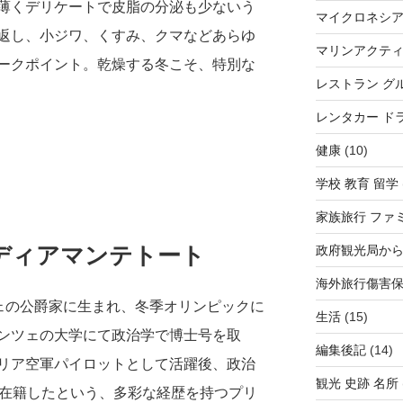
薄くデリケートで皮脂の分泌も少ないう
マイクロネシ
返し、小ジワ、くすみ、クマなどあらゆ
マリンアクテ
ークポイント。乾燥する冬こそ、特別な
レストラン グ
レンタカー ド
健康
(10)
学校 教育 留学
家族旅行 ファ
ディアマンテトート
政府観光局か
海外旅行傷害
ツェの公爵家に生まれ、冬季オリンピックに
生活
(15)
ンツェの大学にて政治学で博士号を取
編集後記
(14)
リア空軍パイロットとして活躍後、政治
観光 史跡 名所
間在籍したという、多彩な経歴を持つプリ