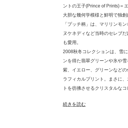
ントの王子(Prince of Prints
果
大胆な幾何学模様と鮮明で独創
エ
「プッチ柄」は、マリリンモン
リ
ヌケネディなど当時のセレブだ
ザ
も愛用。
ベ
2008秋冬コレクションは、雪
ス
ンを得た翡翠グリーンや氷や雪
ア
紫、イエロー、グリーンなどの
ー
ラフィカルプリント。まさに、
デ
トを彷彿させるクリスタルなコ
ン
プ
“エ
続きを読む
レ
ミ
ベ
リ
ー