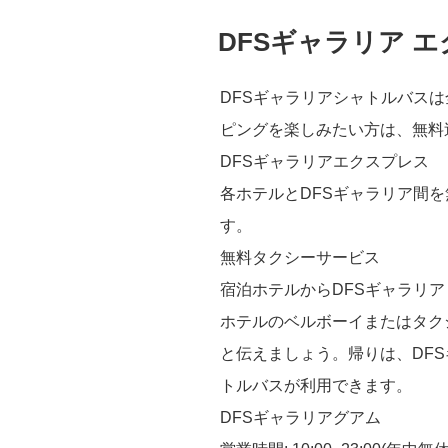
オ
ジ”
投
DFSギャラリア 
プ
稿
の
日:
ッ
DFSギャラリアシャトルバスは
チ
ピングを楽しみたい方は、無料
の
DFSギャラリアエクスプレス
デ
各ホテルとDFSギャラリア間
ィ
す。
ア
無料タクシーサービス
マ
宿泊ホテルからDFSギャラリ
ン
ホテルのベルボーイまたはタク
テ
と伝えましょう。帰りは、DF
ト
トルバスが利用できます。
ー
DFSギャラリアグアム
ト”