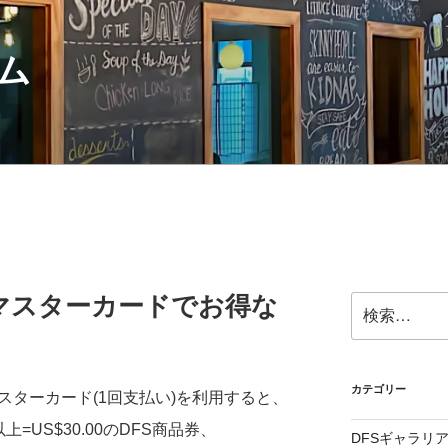
ム
マスターカードでお得な
検
索:
カテゴリー
スターカード(1回支払い)を利用すると、
上=US$30.00のDFS商品券、
DFSギャラリ