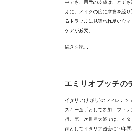
中でも、目元の皮膚は、とても
えに、メイクの度に摩擦を繰り
るトラブルに見舞われ易いウィ
ケアが必要。
“最
続きを読む
高
レ
ベ
投
エミリオプッチの
ル
稿
日:
の
イタリア(ナポリ)のフィレン
抗
スキー選手として参加、フィレ
酸
得。第二次世界大戦では、イタ
化
家としてイタリア議会に10年
効