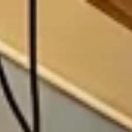
コ
ン
テ
ン
ツ
へ
ス
キ
ッ
プ