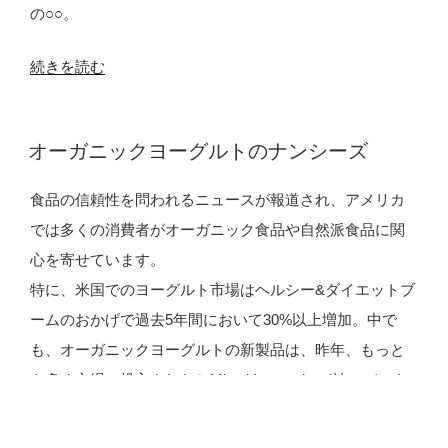
の○○。
“K
続きを読む
マ
ー
投
オーガニックヨーグルトのナンシーズ
ト
稿
日:
の
食品の信頼性を問われるニュースが報道され、アメリカ
ク
では多くの消費者がオーガニック食品や自然派食品に関
リ
心を寄せています。
ス
特に、米国でのヨーグルト市場はヘルシー&ダイエットブ
マ
ームのおかげで過去5年間において30%以上増加。中で
ス
も、オーガニックヨーグルトの新製品は、昨年、もっと
ア
も多く市場に投入されたとMintel International社のデータ
イ
ベース(GNPD)で発表されています。
テ
1960年以来、純粋で上質な材料のみを使用した製品作り