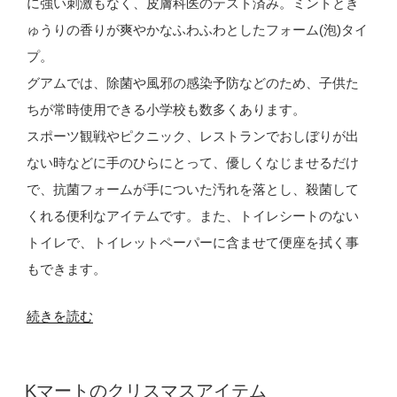
に強い刺激もなく、皮膚科医のテスト済み。ミントとき
ゅうりの香りが爽やかなふわふわとしたフォーム(泡)タイ
プ。
グアムでは、除菌や風邪の感染予防などのため、子供た
ちが常時使用できる小学校も数多くあります。
スポーツ観戦やピクニック、レストランでおしぼりが出
ない時などに手のひらにとって、優しくなじませるだけ
で、抗菌フォームが手についた汚れを落とし、殺菌して
くれる便利なアイテムです。また、トイレシートのない
トイレで、トイレットペーパーに含ませて便座を拭く事
もできます。
“Vicks
続きを読む
の
便
投
Kマートのクリスマスアイテム
利