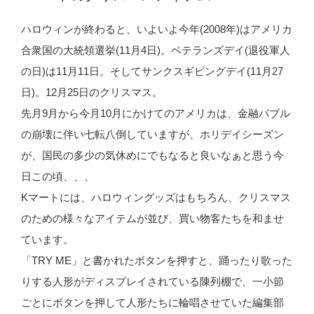
稿
日:
な
ハロウィンが終わると、いよいよ今年(2008年)はアメリカ
抗
合衆国の大統領選挙(11月4日)。ベテランズデイ(退役軍人
菌
の日)は11月11日。そしてサンクスギビングデイ(11月27
ハ
日)。12月25日のクリスマス。
ン
先月9月から今月10月にかけてのアメリカは、金融バブル
ド
の崩壊に伴い七転八倒していますが、ホリデイシーズン
フ
が、国民の多少の気休めにでもなると良いなぁと思う今
ォ
日この頃、、、
ー
Kマートには、ハロウィングッズはもちろん、クリスマス
ム”
のための様々なアイテムが並び、買い物客たちを和ませ
の
ています。
「TRY ME」と書かれたボタンを押すと、踊ったり歌った
りする人形がディスプレイされている陳列棚で、一小節
ごとにボタンを押して人形たちに輪唱させていた編集部