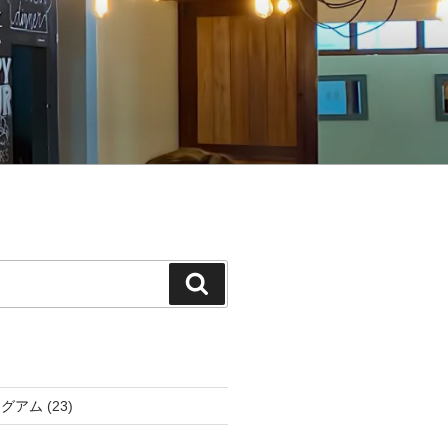
検
索
アグアム
(23)