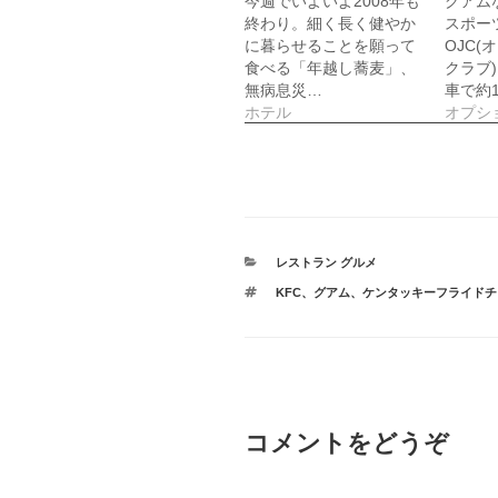
今週でいよいよ2008年も
グアム
し
終わり。細く長く健やか
スポー
い
ウ
に暮らせることを願って
OJC
ィ
食べる「年越し蕎麦」、
ン
クラブ
ド
無病息災…
車で約1
ウ
で
ホテル
オプシ
開
き
ま
す
)
カ
レストラン グルメ
テ
タ
KFC
、
グアム
、
ケンタッキーフライドチ
ゴ
グ
リ
ー
コメントをどうぞ