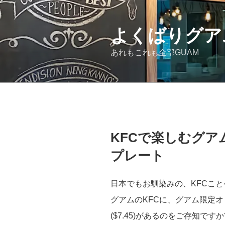
コ
ン
テ
よくばりグア
ン
あれもこれも全部GUAM
ツ
へ
ス
キ
ッ
プ
投
KFCで楽しむグ
稿
日:
プレート
日本でもお馴染みの、KFCこ
グアムのKFCに、グアム限定
($7.45)があるのをご存知ですか