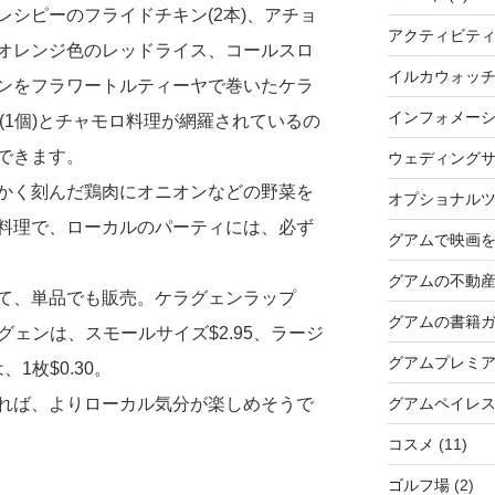
シピーのフライドチキン(2本)、アチョ
アクティビテ
オレンジ色のレッドライス、コールスロ
イルカウォッ
ンをフラワートルティーヤで巻いたケラ
インフォメー
ト(1個)とチャモロ料理が網羅されているの
できます。
ウェディングサ
かく刻んだ鶏肉にオニオンなどの野菜を
オプショナル
料理で、ローカルのパーティには、必ず
グアムで映画
グアムの不動
て、単品でも販売。ケラグェンラップ
グアムの書籍
ラグェンは、スモールサイズ$2.95、ラージ
グアムプレミ
1枚$0.30。
れば、よりローカル気分が楽しめそうで
グアムペイレ
コスメ
(11)
ゴルフ場
(2)