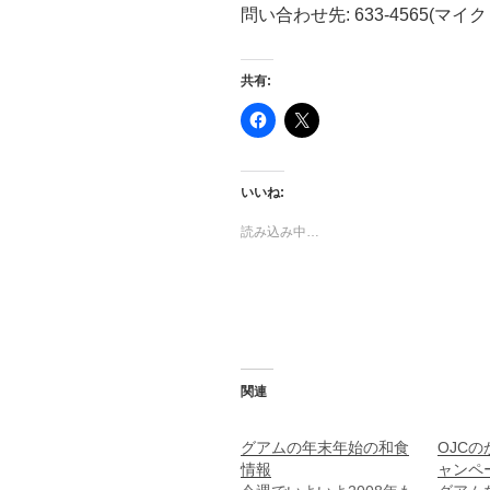
問い合わせ先: 633-4565(マ
共有:
F
ク
a
リ
c
ッ
e
ク
b
し
o
て
いいね:
o
X
k
で
で
共
読み込み中…
共
有
有
(
す
新
る
し
に
い
は
ウ
ク
ィ
リ
ン
ッ
ド
ク
ウ
し
で
関連
て
開
く
き
だ
ま
さ
す
グアムの年末年始の和食
OJC
い
)
情報
ャンペ
(
新