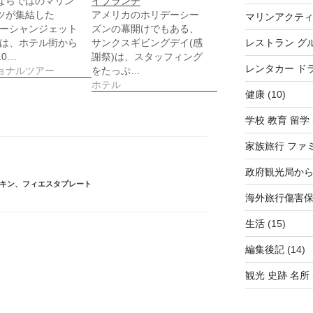
ならではのマリン
イブランチ
ツが集結した
アメリカのホリデーシー
マリンアクテ
(オーシャンジェット
ズンの幕開けでもある、
)は、ホテル街から
サンクスギビングデイ(感
レストラン グ
0…
謝祭)は、スタッフィング
レンタカー ド
ョナルツアー
をたっぷ…
ホテル
健康
(10)
学校 教育 留学
家族旅行 ファ
政府観光局か
キン
、
フィエスタプレート
海外旅行傷害
生活
(15)
編集後記
(14)
観光 史跡 名所