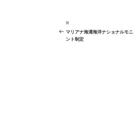
投
前
前
稿
の
マリアナ海溝海洋ナショナルモニ
投
ント制定
ナ
稿
ビ
ゲ
ー
シ
ョ
ン