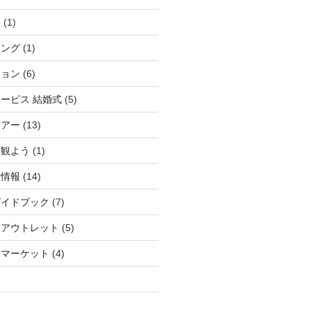
ィ
(1)
チング
(1)
ション
(6)
ービス 結婚式
(5)
ツアー
(13)
を観よう
(1)
産情報
(14)
ガイドブック
(7)
アアウトレット
(5)
スマーケット
(4)