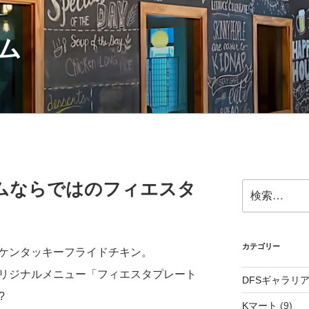
ム
アムならではのフィエスタ
検
索:
カテゴリー
とケンタッキーフライドチキン。
オリジナルメニュー「フィエスタプレート
DFSギャラリ
?
Kマート
(9)