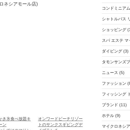
イクロネシアモール店)
コンドミニア
シャトルバス 
ショッピング
(
スパ エステ 
ダイビング
(3)
タモンサンズ
ニュース
(5)
ファッション
(
フィッシング 
ブランド
(11)
ホテル
(9)
のかき氷食べ放題キ
オンワードビーチリゾー
ーン
トのサンクスギビングデ
マイクロネシ