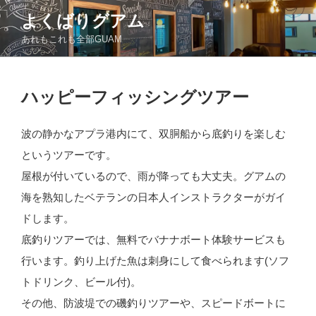
コ
よくばりグアム
ン
あれもこれも全部GUAM
テ
ン
ツ
投
へ
ハッピーフィッシングツアー
稿
ス
日:
キ
波の静かなアプラ港内にて、双胴船から底釣りを楽しむ
ッ
というツアーです。
プ
屋根が付いているので、雨が降っても大丈夫。グアムの
海を熟知したベテランの日本人インストラクターがガイ
ドします。
底釣りツアーでは、無料でバナナボート体験サービスも
行います。釣り上げた魚は刺身にして食べられます(ソフ
トドリンク、ビール付)。
その他、防波堤での磯釣りツアーや、スピードボートに