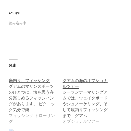
c
ッ
e
ク
b
し
o
て
いいね:
o
X
k
で
で
共
読み込み中…
共
有
有
(
す
新
る
し
に
い
は
ウ
ク
ィ
リ
ン
ッ
ド
ク
ウ
し
で
関連
て
開
く
き
だ
ま
さ
す
底釣り、フィッシング
グアムの海のオプショナ
い
)
グアムのマリンスポーツ
ルツアー
(
新
のひとつに、海を思う存
シーランナーマリングア
し
分楽しめるフィッシィン
ムでは、ウェイクボード
い
ウ
グがあります。 ピクニッ
やシュノーケリング、そ
ィ
ク気分で楽…
して底釣りフィッシング
ン
ド
フィッシング トローリン
まで、グアム…
ウ
グ
オプショナルツアー
で
開
き