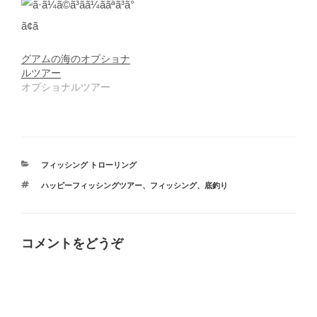
ま
す
)
グアムの海のオプショナ
ルツアー
オプショナルツアー
カ
フィッシング トローリング
テ
タ
ハッピーフィッシングツアー
、
フィッシング
、
底釣り
ゴ
グ
リ
ー
コメントをどうぞ