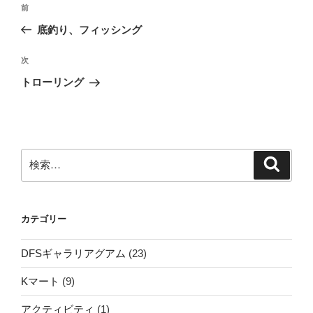
前
前
稿
の
底釣り、フィッシング
ナ
投
ビ
稿
次
次
ゲ
の
トローリング
投
ー
稿
シ
ョ
ン
検
検
索
索:
カテゴリー
DFSギャラリアグアム
(23)
Kマート
(9)
アクティビティ
(1)