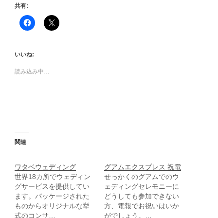
共有:
F
ク
a
リ
c
ッ
e
ク
b
し
o
て
いいね:
o
X
k
で
で
共
読み込み中…
共
有
有
(
す
新
る
し
に
い
は
ウ
ク
ィ
リ
ン
ッ
ド
ク
ウ
し
で
関連
て
開
く
き
だ
ま
さ
す
ワタベウェディング
グアムエクスプレス 祝電
い
)
世界18カ所でウェディン
せっかくのグアムでのウ
(
新
グサービスを提供してい
ェディングセレモニーに
し
ます。パッケージされた
どうしても参加できない
い
ウ
ものからオリジナルな挙
方、電報でお祝いはいか
ィ
式のコンサ…
がでしょう。…
ン