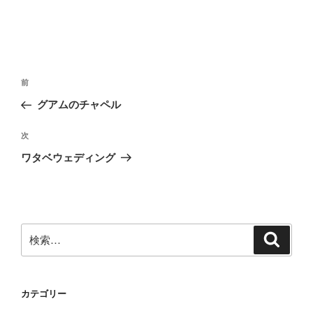
投
前
前
稿
の
グアムのチャペル
ナ
投
ビ
稿
次
次
ゲ
の
ワタベウェディング
投
ー
稿
シ
ョ
ン
検
検
索
索:
カテゴリー