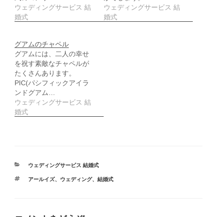
ド
ウェディングサービス 結
ウェディングサービス 結
ウ
婚式
婚式
で
開
き
ま
す
グアムのチャペル
)
グアムには、二人の幸せ
を祝す素敵なチャペルが
たくさんあります。
PIC(パシフィックアイラ
ンドグアム…
ウェディングサービス 結
婚式
カ
ウェディングサービス 結婚式
テ
タ
アールイズ
、
ウェディング
、
結婚式
ゴ
グ
リ
ー