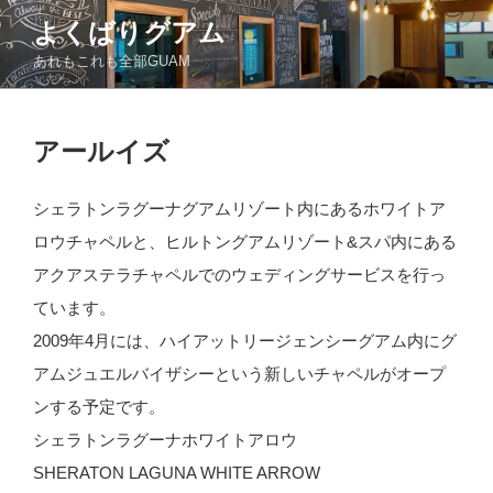
コ
よくばりグアム
ン
あれもこれも全部GUAM
テ
ン
ツ
投
へ
アールイズ
稿
ス
日:
キ
シェラトンラグーナグアムリゾート内にあるホワイトア
ッ
ロウチャペルと、ヒルトングアムリゾート&スパ内にある
プ
アクアステラチャペルでのウェディングサービスを行っ
ています。
2009年4月には、ハイアットリージェンシーグアム内にグ
アムジュエルバイザシーという新しいチャペルがオープ
ンする予定です。
シェラトンラグーナホワイトアロウ
SHERATON LAGUNA WHITE ARROW