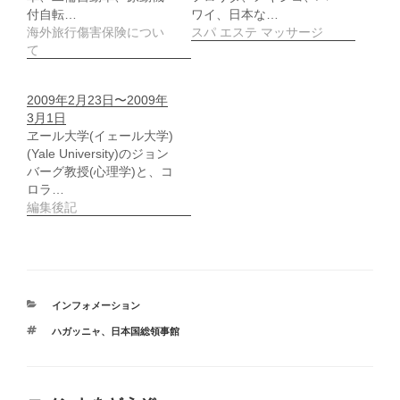
ド
付自転…
ワイ、日本な…
ウ
海外旅行傷害保険につい
スパ エステ マッサージ
で
開
て
き
ま
す
)
2009年2月23日〜2009年
3月1日
ヱール大学(イェール大学)
(Yale University)のジョン
バーグ教授(心理学)と、コ
ロラ…
編集後記
カ
インフォメーション
テ
タ
ハガッニャ
、
日本国総領事館
ゴ
グ
リ
ー