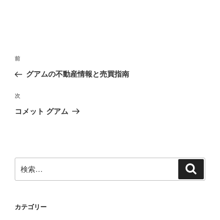
投
前
前
稿
の
グアムの不動産情報と売買指南
ナ
投
ビ
稿
次
次
ゲ
の
コメット グアム
投
ー
稿
シ
ョ
ン
検
検
索
索:
カテゴリー