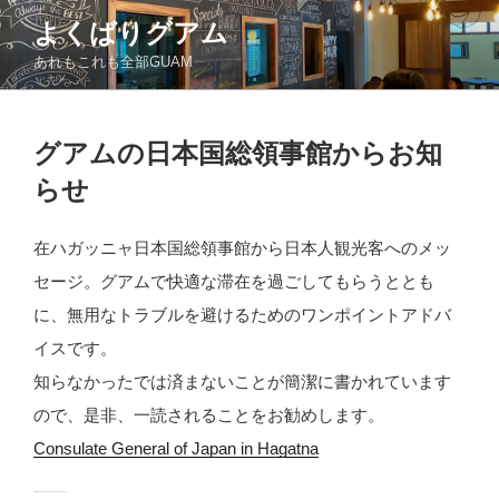
コ
よくばりグアム
ン
あれもこれも全部GUAM
テ
ン
ツ
投
へ
グアムの日本国総領事館からお知
稿
ス
日:
らせ
キ
ッ
在ハガッニャ日本国総領事館から日本人観光客へのメッ
プ
セージ。グアムで快適な滞在を過ごしてもらうととも
に、無用なトラブルを避けるためのワンポイントアドバ
イスです。
知らなかったでは済まないことが簡潔に書かれています
ので、是非、一読されることをお勧めします。
Consulate General of Japan in Hagatna