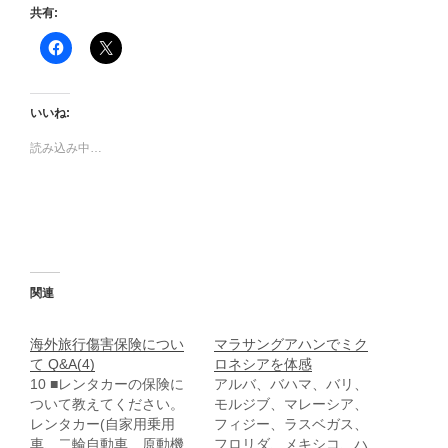
共有:
F
ク
a
リ
c
ッ
e
ク
b
し
o
て
いいね:
o
X
k
で
で
共
読み込み中…
共
有
有
(
す
新
る
し
に
い
は
ウ
ク
ィ
リ
ン
ッ
ド
ク
ウ
し
で
関連
て
開
く
き
だ
ま
さ
す
海外旅行傷害保険につい
マラサングアハンでミク
い
)
て Q&A(4)
ロネシアを体感
(
新
10 ■レンタカーの保険に
アルバ、バハマ、バリ、
し
ついて教えてください。
モルジブ、マレーシア、
い
ウ
レンタカー(自家用乗用
フィジー、ラスベガス、
ィ
車、二輪自動車、原動機
フロリダ、メキシコ、ハ
ン