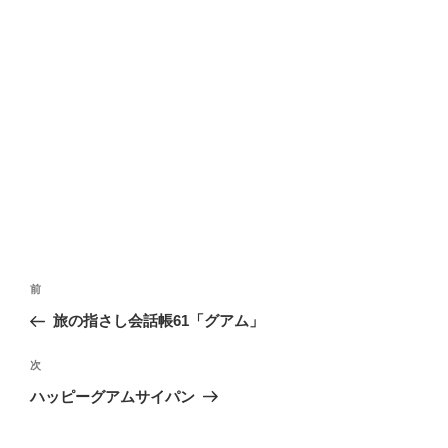
投
前
前
稿
の
旅の指さし会話帳61「グアム」
ナ
投
ビ
稿
次
次
ゲ
の
ハッピーグアムサイパン
投
ー
稿
シ