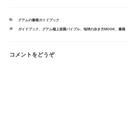
カ
グアムの書籍ガイドブック
テ
タ
ガイドブック
、
グアム極上楽園バイブル
、
地球の歩き方MOOK
、
書籍
ゴ
グ
リ
ー
コメントをどうぞ