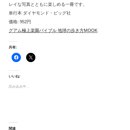
レイな写真とともに楽しめる一冊です。
単行本 ダイヤモンド・ビッグ社
価格: 952円
グアム極上楽園バイブル 地球の歩き方MOOK
共有:
F
ク
a
リ
c
ッ
e
ク
b
し
o
て
いいね:
o
X
k
で
で
共
読み込み中…
共
有
有
(
す
新
る
し
に
い
は
ウ
ク
ィ
リ
ン
ッ
ド
ク
ウ
し
で
関連