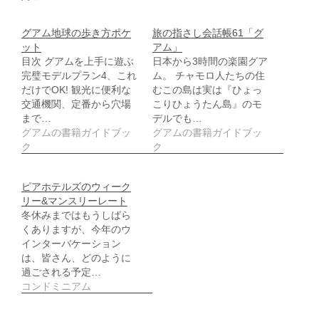
て
開
く
き
だ
ま
さ
す
グアム地球の歩き方ポケ
旅の指さし会話帳61「グ
い
)
ット
アム」
(
新
目次 グアムを上手に遊ぶ
日本から3時間の楽園グア
し
完璧モデルプラン4、これ
ム。 チャモロ人たちの住
い
ウ
だけでOK! 観光に便利な
むこの島は実は『ひょっ
ィ
交通機関、定番から穴場
こりひょうたん島』のモ
ン
ド
まで…
デルでも…
ウ
グアムの書籍ガイドブッ
グアムの書籍ガイドブッ
で
開
ク
ク
き
ま
す
)
ピアホテルズのウィーク
リー&マンスリーレート
冬休みまではもうしばら
くありますが、今年のウ
インターバケーション
は、皆さん、どのように
過ごされる予定…
コンドミニアム