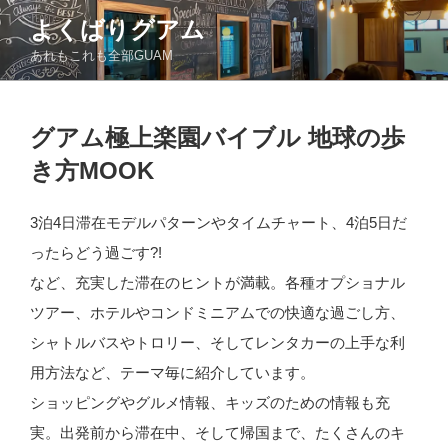
コ
よくばりグアム
ン
あれもこれも全部GUAM
テ
ン
ツ
投
へ
グアム極上楽園バイブル 地球の歩
稿
ス
日:
き方MOOK
キ
ッ
3泊4日滞在モデルパターンやタイムチャート、4泊5日だ
プ
ったらどう過ごす?!
など、充実した滞在のヒントが満載。各種オプショナル
ツアー、ホテルやコンドミニアムでの快適な過ごし方、
シャトルバスやトロリー、そしてレンタカーの上手な利
用方法など、テーマ毎に紹介しています。
ショッピングやグルメ情報、キッズのための情報も充
実。出発前から滞在中、そして帰国まで、たくさんのキ