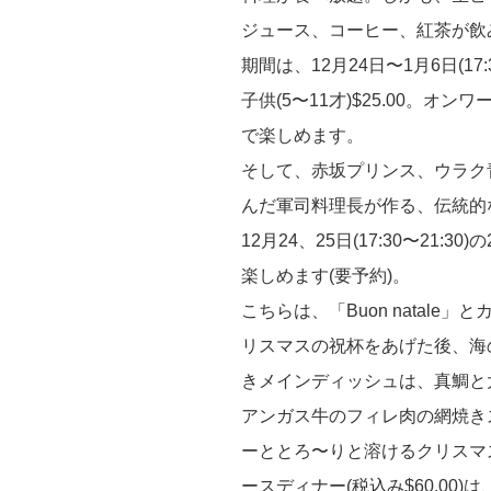
別
ジュース、コーヒー、紅茶が飲
メ
期間は、12月24日〜1月6日(17:
ニ
子供(5〜11才)$25.00。オ
ュ
で楽しめます。
ー”
そして、赤坂プリンス、ウラク
の
んだ軍司料理長が作る、伝統的
12月24、25日(17:30〜21
楽しめます(要予約)。
こちらは、「Buon natal
リスマスの祝杯をあげた後、海
きメインディッシュは、真鯛と
アンガス牛のフィレ肉の網焼き
ーととろ〜りと溶けるクリスマ
ースディナー(税込み$60.00