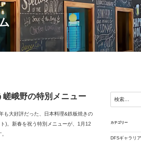
ム
う嵯峨野の特別メニュー
検
索:
年も大好評だった、日本料理&鉄板焼きの
カテゴリー
ト)。新春を祝う特別メニューが、1月12
す。
DFSギャラリ