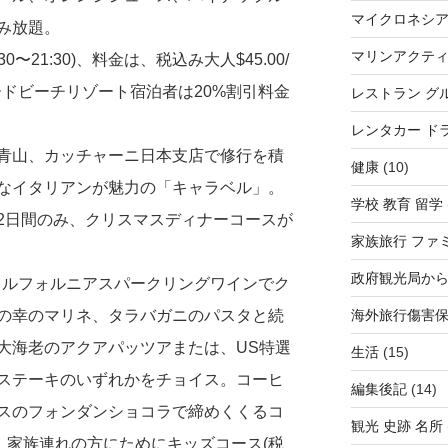
マイクロネシ
み放題。
マリンアクテ
30〜21:30)、料金は、税込み大人$45.00/
ンワードビーチリゾート宿泊者は20%割引料金
レストラン グ
レンタカー ド
青山、カッチャーニ日本支店で修行を積
健康
(10)
なイタリアンが魅力の「キャラベル」。
学校 教育 留学
:30)の2日間のみ、クリスマスディナーコースが
家族旅行 ファ
政府観光局か
e」とカルフォルニアスパークリングワインでク
の幸のマリネ、タラバガニのパスタと続
海外旅行傷害
大海老のアクアパッツアまたは、US特選
生活
(15)
ステーキのいずれかをチョイス。コーヒ
編集後記
(14)
スのフォンダンショコラで締めくくるコ
観光 史跡 名所
)は、家族連れの方にためにキッズコース(税