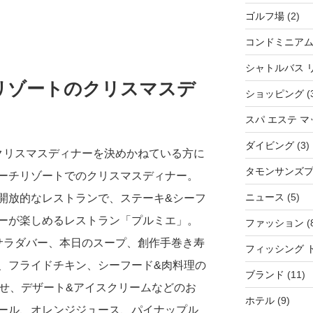
ゴルフ場
(2)
コンドミニア
シャトルバス 
リゾートのクリスマスデ
ショッピング
(
スパ エステ 
ダイビング
(3)
クリスマスディナーを決めかねている方に
タモンサンズ
ーチリゾートでのクリスマスディナー。
ニュース
(5)
開放的なレストランで、ステーキ&シーフ
ーが楽しめるレストラン「プルミエ」。
ファッション
(
サラダバー、本日のスープ、創作手巻き寿
フィッシング 
、フライドチキン、シーフード&肉料理の
ブランド
(11)
わせ、デザート&アイスクリームなどのお
ホテル
(9)
ール、オレンジジュース、パイナップル