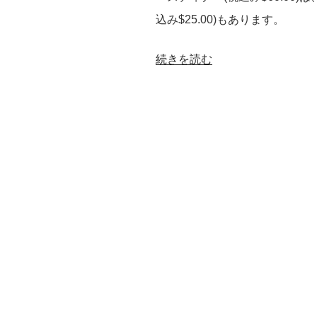
込み$25.00)もあります。
“オ
続きを読む
ン
ワ
ー
ド
ビ
ー
チ
リ
ゾ
ー
ト