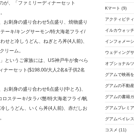
のが、「ファミリーディナーセット
Kマート
(9)
」。
アクティビテ
、お刺身の盛り合わせ5点盛り、焼物盛り
イルカウォッ
テーキ/キングサーモン/特大海老フライ/
わせと冷しうどん、ねぎとろ丼(4人前)、
インフォメー
スクリーム。
ウェディングサ
!」というご家族には、US神戸牛が食べら
オプショナル
ーセット($198.00/大人2名&子供2名
グアムで映画
グアムの不動
お刺身の盛り合わせ6点盛り(中とろ)、
グアムの書籍
コロステーキ/タラバ蟹/特大海老フライ/帆
グアムプレミ
冷しうどん、いくら丼(4人前)、赤だしお
ム。
グアムペイレ
コスメ
(11)