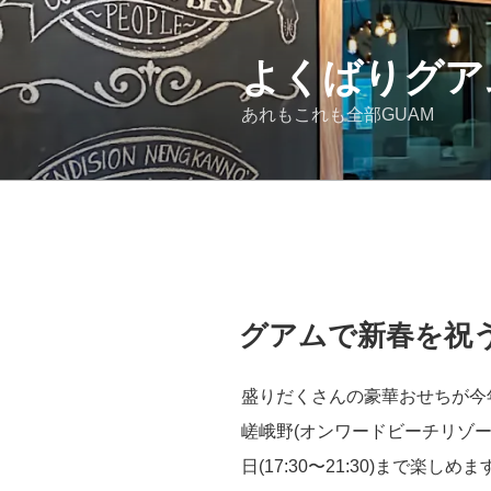
コ
ン
テ
よくばりグア
ン
あれもこれも全部GUAM
ツ
へ
ス
キ
ッ
プ
投
グアムで新春を祝
稿
日:
盛りだくさんの豪華おせちが今
嵯峨野(オンワードビーチリゾー
日(17:30〜21:30)まで楽しめま