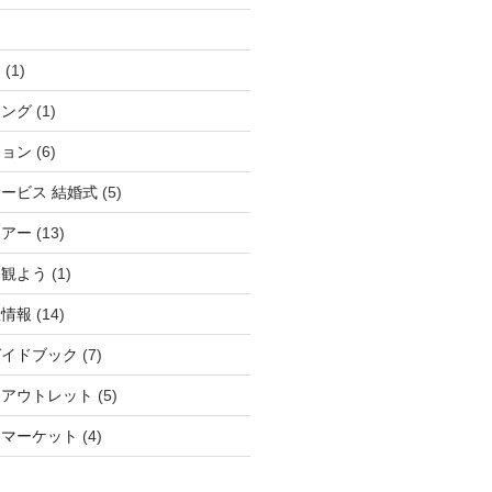
ィ
(1)
チング
(1)
ション
(6)
ービス 結婚式
(5)
ツアー
(13)
を観よう
(1)
産情報
(14)
ガイドブック
(7)
アアウトレット
(5)
スマーケット
(4)