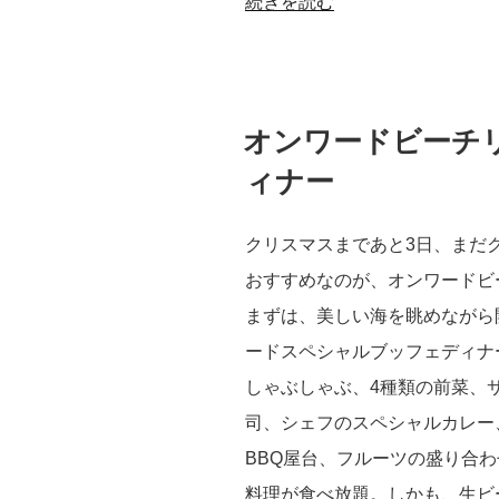
“グ
続きを読む
ア
ム
で
投
オンワードビーチ
新
稿
日:
ィナー
春
を
クリスマスまであと3日、まだ
祝
おすすめなのが、オンワードビ
う
まずは、美しい海を眺めながら
嵯
ードスペシャルブッフェディナ
峨
しゃぶしゃぶ、4種類の前菜、
野
司、シェフのスペシャルカレー
の
BBQ屋台、フルーツの盛り合
特
料理が食べ放題。しかも、生ビ