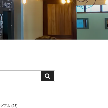
検
索
アグアム
(23)