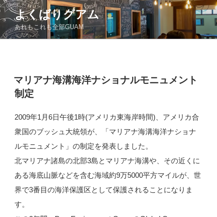
コ
よくばりグアム
ン
あれもこれも全部GUAM
テ
ン
ツ
へ
ス
投
マリアナ海溝海洋ナショナルモニュメント
稿
キ
制定
日:
ッ
プ
2009年1月6日午後1時(アメリカ東海岸時間)、アメリカ合
衆国のブッシュ大統領が、「マリアナ海溝海洋ナショナ
ルモニュメント」の制定を発表しました。
北マリアナ諸島の北部3島とマリアナ海溝や、その近くに
ある海底山脈などを含む海域約9万5000平方マイルが、世
界で3番目の海洋保護区として保護されることになりま
す。