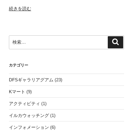
“マ
続きを読む
リ
ア
ナ
検
検
海
索
索:
溝
海
カテゴリー
洋
ナ
DFSギャラリアグアム
(23)
シ
Kマート
(9)
ョ
アクティビティ
(1)
ナ
ル
イルカウォッチング
(1)
モ
インフォメーション
(6)
ニ