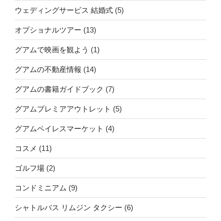
ウェディングサービス 結婚式
(5)
ュ
メ
オプショナルツアー
(13)
ン
グアムで映画を観よう
(1)
ト
グアムの不動産情報
(14)
制
定”
グアムの書籍ガイドブック
(7)
の
グアムプレミアアウトレット
(5)
グアムペイレスマーケット
(4)
コスメ
(11)
ゴルフ場
(2)
コンドミニアム
(9)
シャトルバス リムジン タクシー
(6)